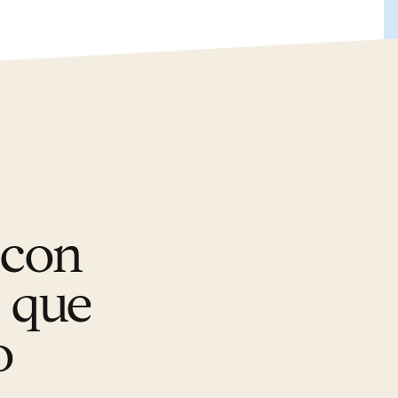
 con
s que
o