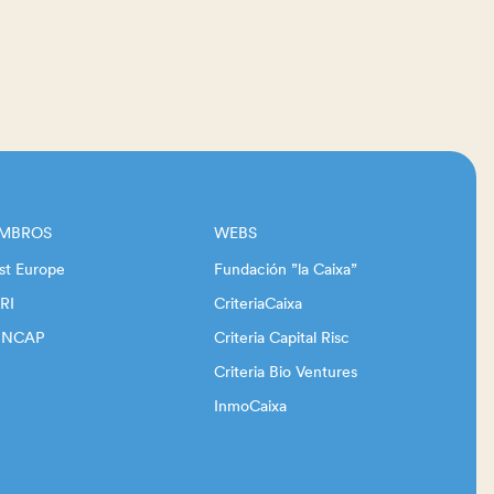
EMBROS
WEBS
st Europe
Fundación ”la Caixa”
RI
CriteriaCaixa
INCAP
Criteria Capital Risc
Criteria Bio Ventures
InmoCaixa