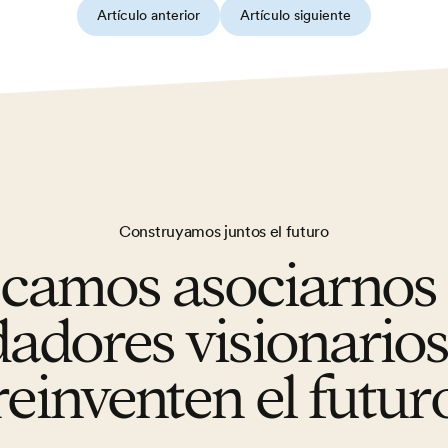
Artículo anterior
Artículo siguiente
Construyamos juntos el futuro
camos asociarnos
adores visionario
reinventen el futur