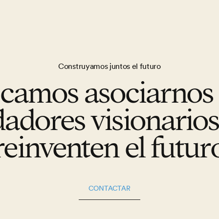
Construyamos juntos el futuro
camos asociarnos
adores visionario
reinventen el futur
CONTACTAR