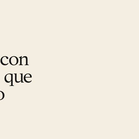
 con
s que
o